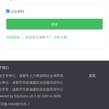
记住密码
登录
找回密码
|
还没有注册帐号？
立即注册
于我们
地主管单位：成都市人力资源和社会保障局
首页
办单位：成都市市政城建职业技能培训中心
权所有：成都市市政城建职业技能培训中心
wered by
EduSoho v8.3.20
©2014-2026
CP备19008879号-1