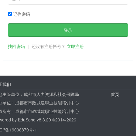
记住密码
登录
找回密码
|
还没有注册帐号？
立即注册
于我们
地主管单位：成都市人力资源和社会保障局
首页
办单位：成都市市政城建职业技能培训中心
权所有：成都市市政城建职业技能培训中心
wered by
EduSoho v8.3.20
©2014-2026
CP备19008879号-1