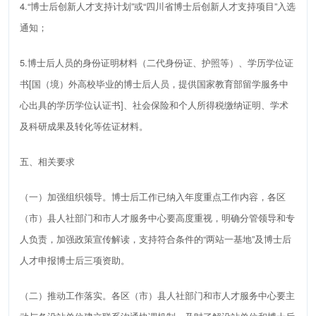
4
.
“
博士后创新人才支持计划
”
或
“
四川省博士后创新人才支持项目
”
入选
通知；
5
.
博士后人员的身份证明材料（二代身份证、护照等）、学历学位证
书
[
国（境）外高校毕业的博士后人员，提供国家教育部留学服务中
心出具的学历学位认证书
]
、社会保险和个人所得税缴纳证明、学术
及科研成果及转化等佐证材料。
五、
相关
要求
（一）加强组织领导。
博士后工作已纳入年度重点工作内容，
各区
（市）县人社部门
和市人才服务中心
要高度重视，
明确分管领导和专
人负责，加强
政策宣传
解读
，
支持符合条件的
“两站一基地”及博士后
人才申报博士后三项资助
。
（二）
推动工作落实
。
各区（市）县人社部门
和市人才服务中心要主