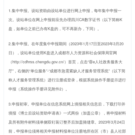
1.
集中申报。设站资助由设站单位进行网上申报，每年集中申报一
次。设站单位在网上申报前应先办理
四川
CA
数字证书（
以下简称
K
盘
，
如
单位之前
已
办有
K
盘的，可不再新办
，下同）
。
2
.
集中申报。在年度集中申报期间（
2023
年
1
月
1
7
日至
202
3
年
3
月
20
日
）
，
设站单位使用
K
盘进入成都市人力资源和社会保障局官网
（
http://cdhrss.chengdu.gov.cn/
）首页，点击“蓉
e
人社政务服务大
厅”，右侧的“单位服务”
-
“成都市急
需紧缺人才服务管理系统
”
（以下简
称人才服务管理系统）进行注册或
登录
，根据系统操作手册提示进行
申报（系统操作手册详见附件
2
）。
3
.
申报初审。申报单位在信息系统网上
填报
相关信息
后，下载
打印并
填报《博士后设站资助申请表》
一式两份（
加盖公章
），将申报材料
及所有附件材料须
单侧双钉装订整齐
后
加盖骑缝章
。
2
023
年
3
月
2
4
日
前，申报单位须将相关申报材料报单位注册地所
在区（市）县人社部