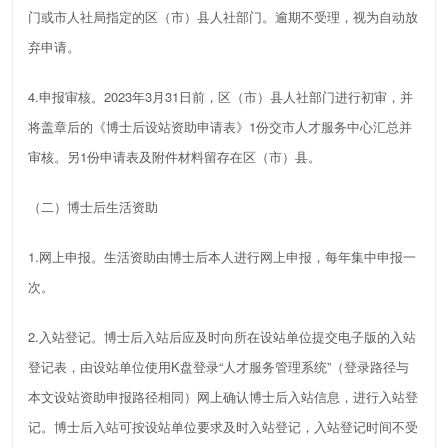
门
或市人社局指定的
区（市）县人社部门
。逾期
不受理
，视为自动放
弃
申请。
4.
申报审核。
2023
年
3
月
3
1
日前，
区（市）县人社部门进行初审，并
将盖章后的《博士后设站资助申请表》
1
份交市人才服务中心汇总并
审核。另
1
份申请表及附件材料留存在区（市）县。
（二）博士后生活资助
1.
网上申报。生活资助由博士后本人进行网上申报，每年集中申报一
次。
2
.
入站登记。博士后入站后应及时向所在设站单位提交电子版的入站
登记表，由设站单位
使用
K
盘
登录
“
人才服务管理系统
”
（登录路径与
本文设站资助申报路径相同）网上确认博士后入站信息，进行入站登
记。博士后入站可按设站单位要求及时入站登记，入站登记时间不受