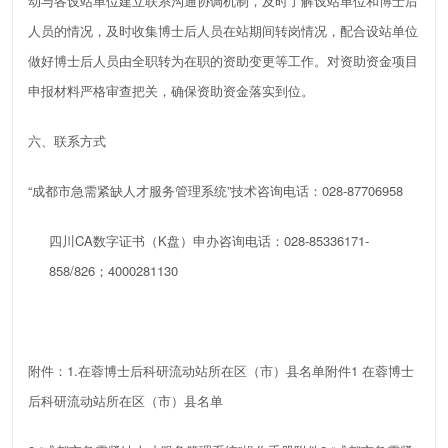
动与各设站单位
建立联系沟通协调机制，及时了解
设站单位和博士后
人员
的情况
，及时收集
博士后人员在站期间
转岗情况，配合设站单位
做好博士后人员
由全职转为在职的
资助变更等工作。
对资助资金项目
申报材料严格审查把关，
确保资助
资金
落实到位
。
六、联系方式
“
成都市急需紧缺人才服务管理系统
”
技术咨询电话：
028-87706958
四川
CA
数字证书
（
K
盘）申办咨询电话：
028-85336171-
858/826
；
4000281130
附件：
1
.
在蓉博士后科研流动站所在区（市）县名单
附件1 在蓉博士
后科研流动站所在区（市）县名单