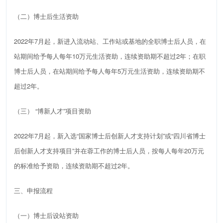
（二）
博士后生活资助
2022
年
7
月起，新进入流动站、工作站或基地的全职博士后人员，在
站期间给予每人每年
10
万元生活资助，连续资助期不超过
2
年；在职
博士后人员，在站期间给予每人每年
5
万元生活资助，连续资助期不
超过
2
年。
（三）
“
博新人才
”
项目资助
2022
年
7
月起，新入选
“
国家博士后创新人才支持计划
”
或
“
四川省博士
后创新人才支持项目
”
并在蓉工作的博士后人员，按每人每年
20
万元
的标准给予资助，连续资助期不超过
2
年
。
三、申报
流程
（一）博士后设站资助