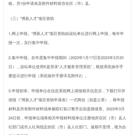
核。另
1
份申请表及附件材料留存在区（市）县。
（三）
“博新人才”项目资助
1.
网上申报。“博新人才”项目资助由设站单位进行网上申报，每年申
报一次，实行集中申报。
2.
集中申报。在年度集中申报期间（
2023
年
1
月
17
日至
2023
年
3
月
20
日），设站单位使用
K
盘登录“人才服务管理系统”，根据系统操作手
册提示进行申报（系统操作手册详见附件
2
）。
3.
申报初审。申报单位在信息系统网上填报相关信息后，下载打印并
填报《“博新人才”项目资助申请表》一式两份（加盖公章），将申报
材料及所有附件材料须单侧双钉装订整齐后加盖骑缝章。
2023
年
3
月
24
日前，申报单位须将相关申报材料报单位注册地所在区（市）县人
社部门或市人社局指定的区（市）县人社部门。逾期不受理，视为自