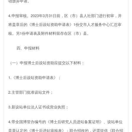
动放弃申请。
4.
申报审核。
2023
年
3
月
31
日前，区（市）县人社部门进行初审，并
将盖章后的《博士后设站资助申请表》
1
份交市人才服务中心汇总审
核。另
1
份申请表及附件材料留存在区（市）县。
四、申报材料
（一）申报
博士后设站资助
应提交以下材料：
1.
《
博士后设站
资助
申请表
》
；
2
.
主管部门批准设站文件；
3
.
新设站单位法人证书或营业执照；
4.
带全国博管办编号的《博士后研究人员进站备案证明》、设站单位
盖章认定的《博士后进站审核表》；联合招收的，还需提供《联合招