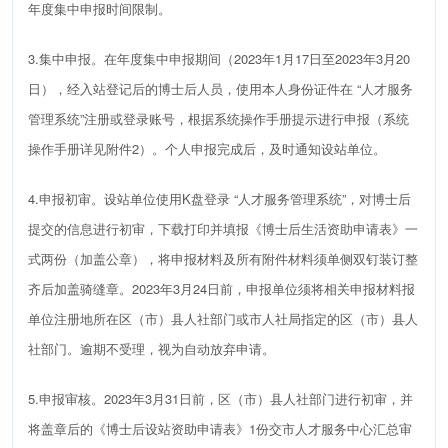
年度集中申报时间限制。
3.
集中申报。在年度集中申报期间（
2023
年
1
月
1
7
日至
202
3
年
3
月
20
日
）
，
经入站登记后的博士后人员，使用本人身份证件在
“
人才服务
管理系统
”
注册或登录账号，根据系统操作手册提示进行申报（系统
操作手册详见附件
2
）。个人申报完成后，及时通知设站单位。
4.
申报初审。设站单位
使用
K
盘
登录
“
人才服务管理系统
”
，对博士后
提交的信息进行初审，
下载
打印并填报《博士后生活资助申请表》一
式两份（
加盖公章
），将申报材料及所有附件材料须
单侧双钉装订整
齐
后
加盖骑缝章
。
2023
年
3
月
24
日前，申报单位须将相关申报材料报
单位注册地所在区（市）县人社部门或市人社局指定的区（市）县人
社部门。逾期不受理，视为自动放弃申请。
5
.
申报审核。
2023
年
3
月
31
日前，区（市）县人社部门进行初审，并
将盖章后的《博士后设站资助申请表》
1
份交市人才服务中心汇总审