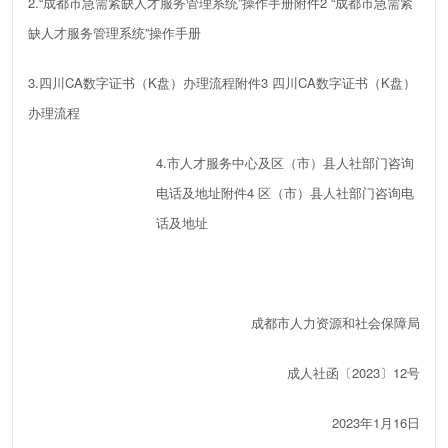
2
.
“
成都市急需紧缺人才服务管理系统
”
操作手册
附件2 “成都市急需紧
缺人才服务管理系统”操作手册
3.
四川
CA
数字证书（
K
盘）办理流程
附件3 四川CA数字证书（K盘）
办理流程
4.
市人才服务中心及
区（市）县人社部门咨询
电话及地址
附件4 区（市）县人社部门咨询电
话及地址
成都市人力资源和社会保障局
成人社
函
〔
202
3
〕
12
号
202
3
年
1
月
16
日